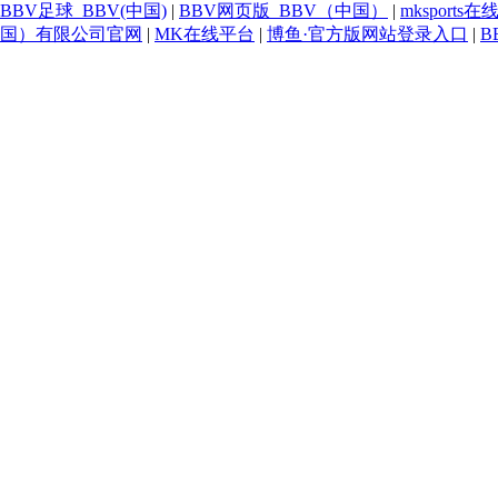
BBV足球_BBV(中国)
|
BBV网页版_BBV（中国）
|
mksport
国）有限公司官网
|
MK在线平台
|
博鱼·官方版网站登录入口
|
B