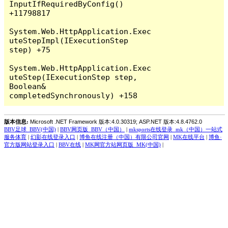
InputIfRequiredByConfig() 
+11798817

System.Web.HttpApplication.Exec
uteStepImpl(IExecutionStep 
step) +75

System.Web.HttpApplication.Exec
uteStep(IExecutionStep step, 
Boolean& 
版本信息:
Microsoft .NET Framework 版本:4.0.30319; ASP.NET 版本:4.8.4762.0
BBV足球_BBV(中国)
|
BBV网页版_BBV（中国）
|
mksports在线登录_mk（中国）一站式
服务体育
|
幻影在线登录入口
|
博鱼在线注册（中国）有限公司官网
|
MK在线平台
|
博鱼·
官方版网站登录入口
|
BBV在线
|
MK网官方站网页版_MK(中国)
|