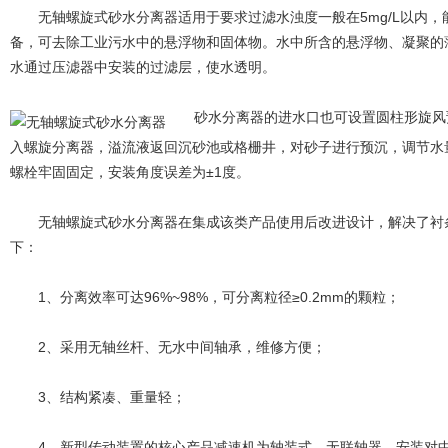
无轴螺旋式砂水分离器适用于要求过滤水浊度一般在5mg/L以内，
备，可去除工业污水中的悬浮物和固体物。水中所含的悬浮物、凝聚的
水通过压滤器中安装的过滤层，使水透明。
砂水分离器的进水口也可设置圆柱形旋风预
入螺旋分离器，溢流液返回沉砂池或格栅井，对砂子进行预沉，调节水
螺栓牢固固定，安装角度误差为±1度。
无轴螺旋式砂水分离器在集成该类产品使用后改进设计，解决了衬条
下：
1、分离效率可达96%~98%，可分离粒径≥0.2mm的颗粒；
2、采用无轴丝杆、无水中间轴承，维修方便；
3、结构紧凑、重量轻；
4、新型传动装置的核心产品减速机为轴装式，无联轴器，安装对