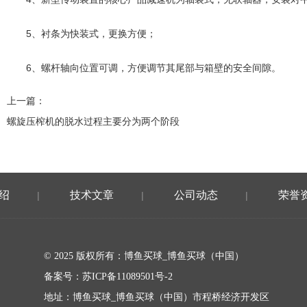
5、衬条为快装式，更换方便；
6、螺杆轴向位置可调，方便调节其尾部与箱壁的安全间隙。
上一篇：
螺旋压榨机的脱水过程主要分为两个阶段
绍
技术文章
公司动态
荣誉
|
|
|
© 2025 版权所有：博鱼买球_博鱼买球（中国）
备案号：
苏ICP备11089501号-2
地址：博鱼买球_博鱼买球（中国）市程桥经济开发区