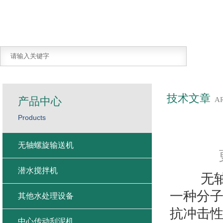
技术文章
产品中心
A
Products
无轴螺旋输送机
潜水搅拌机
无轴螺
一种分子
其他水处理设备
抗冲击
中心传动刮泥机