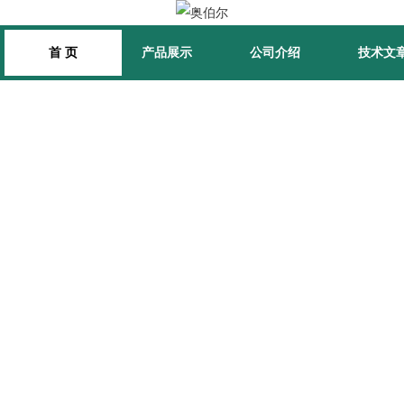
首 页
产品展示
公司介绍
技术文