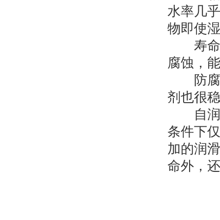
水率几乎
物即使
寿命长
腐蚀，
防腐蚀
剂也很
自润滑
条件下仅
加的润
命外，