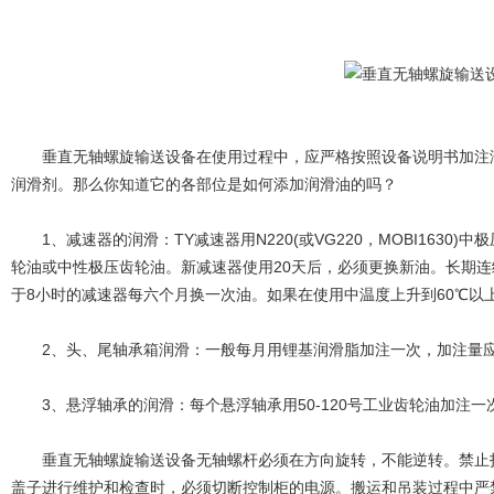
垂直无轴螺旋输送设备在使用过程中，应严格按照设备说明书加注润
润滑剂。那么你知道它的各部位是如何添加润滑油的吗？
1、减速器的润滑：TY减速器用N220(或VG220，MOBI1630)中极
轮油或中性极压齿轮油。新减速器使用20天后，必须更换新油。长期
于8小时的减速器每六个月换一次油。如果在使用中温度上升到60℃以
2、头、尾轴承箱润滑：一般每月用锂基润滑脂加注一次，加注量应为
3、悬浮轴承的润滑：每个悬浮轴承用50-120号工业齿轮油加注一
垂直无轴螺旋输送设备无轴螺杆必须在方向旋转，不能逆转。禁止打
盖子进行维护和检查时，必须切断控制柜的电源。搬运和吊装过程中严禁