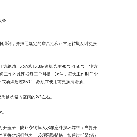
滑剂，并按照规定的磨合期和正常运转期及时更换
压齿轮油。ZSY和LZJ减速机选用90号~150号工业齿
连续工作的减速器每三个月换一次油，每天工作时间少
上或油温超过85℃，必须在使用前更换润滑油。
轴承箱内空间的2/3左右。
次。
开盖子，防止杂物掉入水箱意外损坏螺丝；当打开
直接对螺杆施力，必须采取措施，如通过托梁(管)