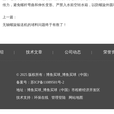
传力，避免螺杆弯曲和伸长变形。严禁入水前空转水箱，以防螺旋外圆
上一篇：
无轴螺旋输送机的堵料问题终于有救了！
绍
技术文章
公司动态
荣誉
|
|
|
© 2025 版权所有：博鱼买球_博鱼买球（中国）
备案号：
苏ICP备11089501号-2
地址：博鱼买球_博鱼买球（中国）市程桥经济开发区
技术支持：
环保在线
管理登陆
网站地图
苏公网安备32011602010393