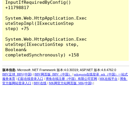
InputIfRequiredByConfig() 
+11798817

System.Web.HttpApplication.Exec
uteStepImpl(IExecutionStep 
step) +75

System.Web.HttpApplication.Exec
uteStep(IExecutionStep step, 
Boolean& 
版本信息:
Microsoft .NET Framework 版本:4.0.30319; ASP.NET 版本:4.8.4762.0
BBV足球_BBV(中国)
|
BBV网页版_BBV（中国）
|
mksports在线登录_mk（中国）一站式
服务体育
|
幻影在线登录入口
|
博鱼在线注册（中国）有限公司官网
|
MK在线平台
|
博鱼·
官方版网站登录入口
|
BBV在线
|
MK网官方站网页版_MK(中国)
|