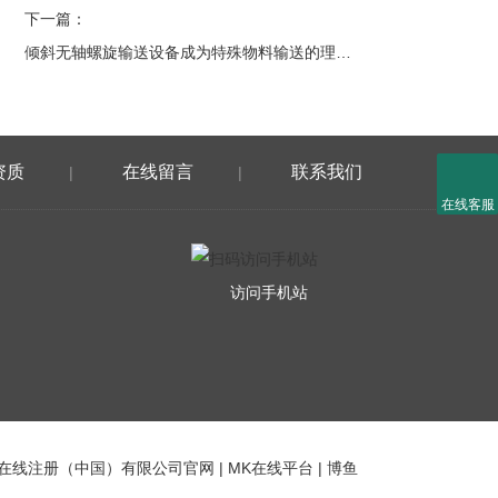
下一篇：
倾斜无轴螺旋输送设备成为特殊物料输送的理想选择
资质
在线留言
联系我们
|
|
在线客服
访问手机站
在线注册（中国）有限公司官网
|
MK在线平台
|
博鱼