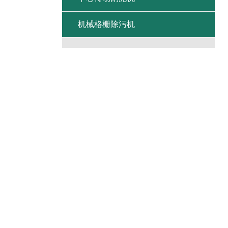
机械格栅除污机