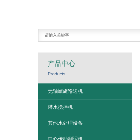
产品中心
Products
无轴螺旋输送机
潜水搅拌机
其他水处理设备
中心传动刮泥机