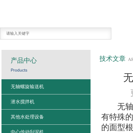
技术文章
产品中心
A
Products
无轴螺旋输送机
潜水搅拌机
无轴螺
有特殊的
其他水处理设备
的面型
中心传动刮泥机