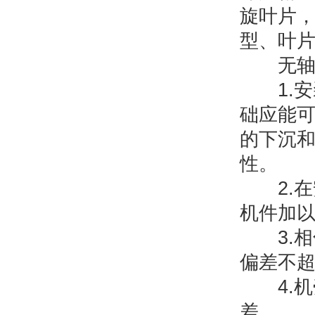
旋叶片
型、叶
无轴螺
1.安装
础应能
的下沉和
性。
2.在
机件加
3.相邻
偏差不超
4.机
差。