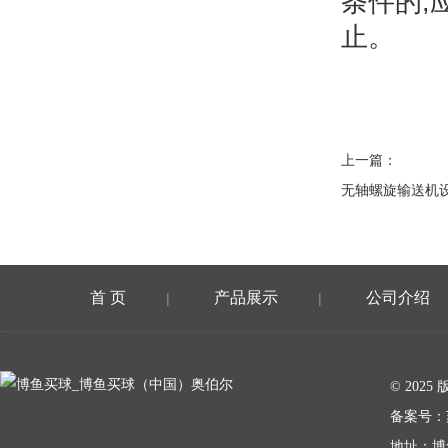
条件的,
止。
上一篇：
无轴螺旋输送机
首 页
产品展示
公司介绍
|
|
在线留言
© 20
备案号：
地址：博