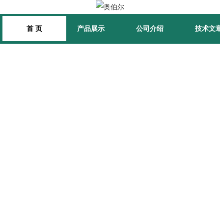
首 页
产品展示
公司介绍
技术文