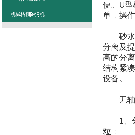
便。U型
单，操
机械格栅除污机
砂水分
分离及提
高的分
结构紧
设备。
无轴螺
1、分离
粒；