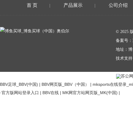
首 页
产品展示
公司介绍
|
|
在线留言
© 20
备案号：
地址：博
技术支持
苏公网安
BBV足球_BBV(中国)
|
BBV网页版_BBV（中国）
|
mksports在线登
·官方版网站登录入口
|
BBV在线
|
MK网官方站网页版_MK(中国)
|