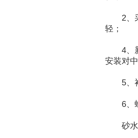
2、采用
轻；
4、新型
安装对
5、衬
6、螺
砂水分