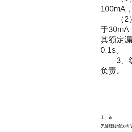
100m
（2）
于30m
其额定漏
0.1s。
3、线
负责。
上一篇：