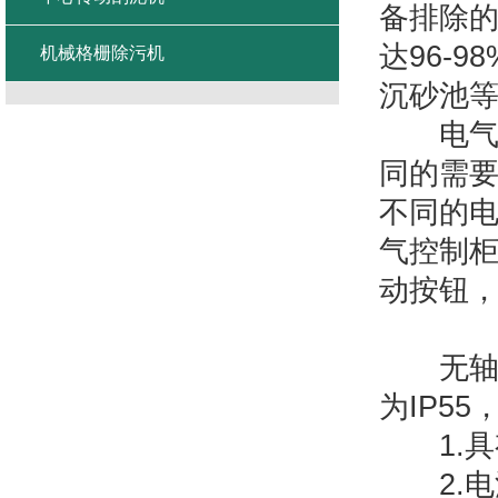
备排除
达96-
机械格栅除污机
沉砂池
电气控
同的需
不同的
气控制
动按钮
无轴螺
为IP5
1.具
2.电源