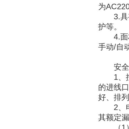
为AC22
3.具
护等。
4.面
手动/自
安全使
1、控
的进线
好、排
2、电
其额定
（1）