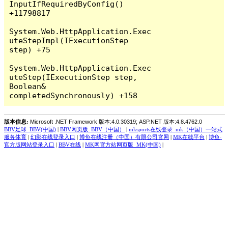
InputIfRequiredByConfig() 
+11798817

System.Web.HttpApplication.Exec
uteStepImpl(IExecutionStep 
step) +75

System.Web.HttpApplication.Exec
uteStep(IExecutionStep step, 
Boolean& 
版本信息:
Microsoft .NET Framework 版本:4.0.30319; ASP.NET 版本:4.8.4762.0
BBV足球_BBV(中国)
|
BBV网页版_BBV（中国）
|
mksports在线登录_mk（中国）一站式
服务体育
|
幻影在线登录入口
|
博鱼在线注册（中国）有限公司官网
|
MK在线平台
|
博鱼·
官方版网站登录入口
|
BBV在线
|
MK网官方站网页版_MK(中国)
|