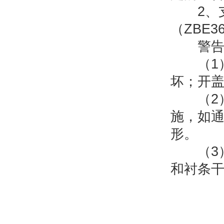
2、支
（ZBE3
警告：
（1）
坏；开
（2）
施，如
形。
（3）
和衬条