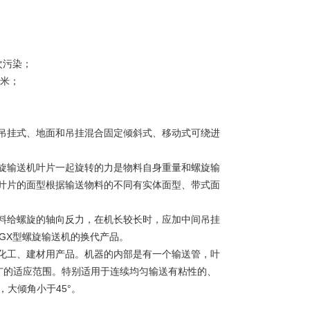
次污染；
米；
挂式、地面和吊挂混合固定倾斜式、移动式可绕进
输送机叶片一起旋转的力是物料自身重量和螺旋输
叶片的面型根据输送物料的不同有实体面型、带式面
给螺旋的轴向反力，在机长较长时，应加中间吊挂
，是GX型螺旋输送机的换代产品。
工、建材用产品。机器的内部是有一个输送管，叶
广的适应范围。特别适用于连续均匀输送有粘性的、
大倾角小于45°。