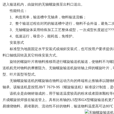
进入输送机内，由旋转的无轴螺旋推至出料口送出。
性能特点：
1、构造简单，输送槽中无轴承，物料输送流畅；
2、整个输送过程在封闭的输送槽中进行，物料不会外溢，避免二
3、无轴螺旋体采用特殊加工工艺整体成型，一次成型长度超过???
4、低速运行，噪音小，能耗低，免维护。
安装形式
标准型为地面固定水平安装式或倾斜安装式，也可按用户要求提供吊
料口轴线回转及其它特殊安装方式。
旋转的螺旋叶片将物料推移而进行螺旋输送机输送，使物料不与螺旋
送机机壳对物料的摩擦阻力。无轴螺旋输送机旋转轴上焊的螺旋叶片，
型、叶片面型等型式。
无轴螺旋输送机的螺旋轴在物料运动方向的终端有止推轴承以随物料
轴承。该输送机是按照JB/T 7679-95《螺旋输送机》标准设计制造
该机全是由钢材做成的，用于输送温度较高的粉末或者固体颗粒等化
片成螺旋状焊接在输送管上。具有比有轴的LS型和GX型螺旋输送机更
易缠绕物料、易堵塞的、流动性不好的物料，输送物料温度高可达80℃，