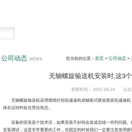
公司动态
首页
公司动态
您当前的位置：
>
>
NEWS
无轴螺旋输送机安装时,这3
更新时间： 2021-06-24 点击
无轴螺旋输送机采用摆线针轮轮减速机或轴装式硬齿面齿轮减速机，
体在运转时处在受拉状态。
设备的安装是个技术活，如果安装不好则会造成后续一些列问题。购
安装调试，这是非常重要的工作，在固定的时候我们一定要注意使用膨