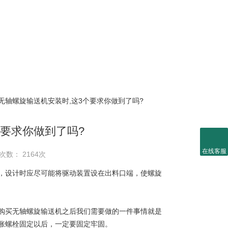
 无轴螺旋输送机安装时,这3个要求你做到了吗?
个要求你做到了吗?
在线客服
次数： 2164次
设计时应尽可能将驱动装置设在出料口端，使螺旋
买无轴螺旋输送机之后我们需要做的一件事情就是
胀螺栓固定以后，一定要固定牢固。