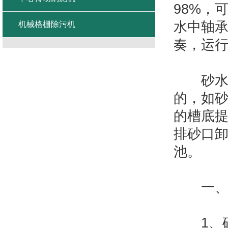
98%，
水中轴
机械格栅除污机
奏，运
砂水混
的，如
的槽底
排砂口
池。
一、无
1、砂