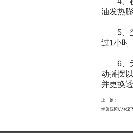
4、机
油发热
5、空
过1小时
6、无
动摇摆
并更换
上一篇：