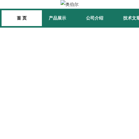
首 页
产品展示
公司介绍
技术文