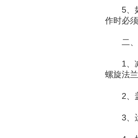
5、如
作时必
二、无
1、减
螺旋法
2、盖
3、运