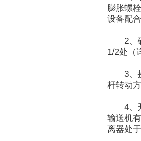
膨胀螺
设备配
2、砂
1/2处
3、接
杆转动
4、开
输送机
离器处