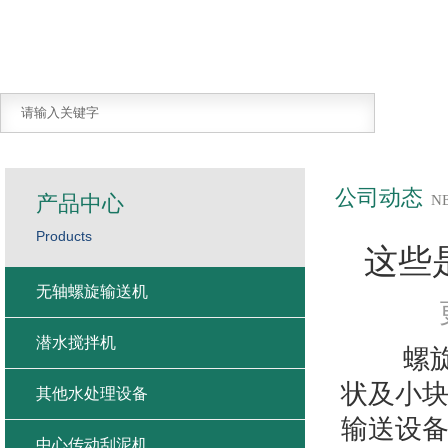
公司动态
产品中心
N
Products
这些
无轴螺旋输送机
潜水搅拌机
螺旋输
状及小块
其他水处理设备
输送设
中心传动刮泥机