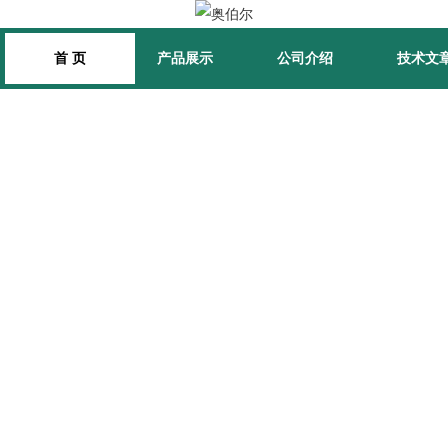
首 页
产品展示
公司介绍
技术文