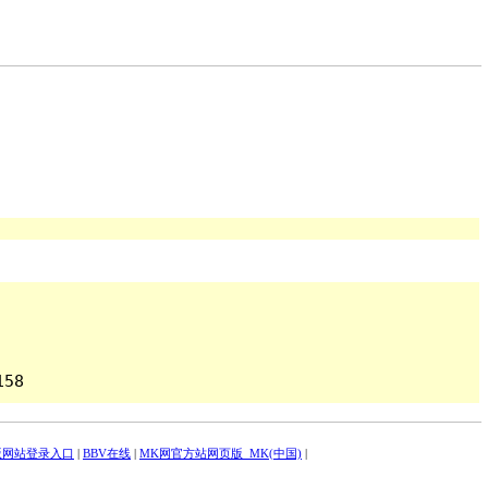
版网站登录入口
|
BBV在线
|
MK网官方站网页版_MK(中国)
|