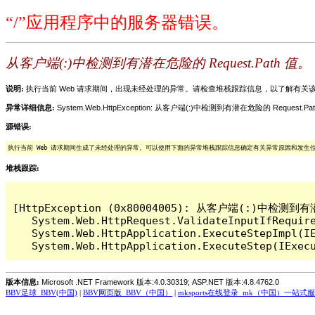
“/”应用程序中的服务器错误。
从客户端(:)中检测到有潜在危险的 Request.Path 值。
说明:
执行当前 Web 请求期间，出现未经处理的异常。请检查堆栈跟踪信息，以了解有
异常详细信息:
System.Web.HttpException: 从客户端(:)中检测到有潜在危险的 Request.Pa
源错误:
执行当前 Web 请求期间生成了未经处理的异常。可以使用下面的异常堆栈跟踪信息确定有关异常原因和发生
堆栈跟踪:
[HttpException (0x80004005): 从客户端(:)中检测到有
   System.Web.HttpRequest.ValidateInputIfRequire
   System.Web.HttpApplication.ExecuteStepImpl(IE
版本信息:
Microsoft .NET Framework 版本:4.0.30319; ASP.NET 版本:4.8.4762.0
BBV足球_BBV(中国)
|
BBV网页版_BBV（中国）
|
mksports在线登录_mk（中国）一站式