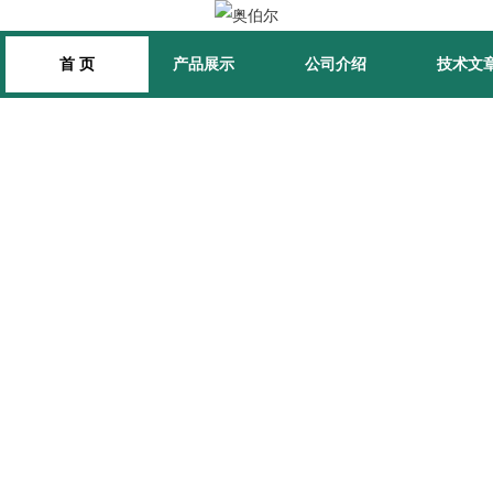
首 页
产品展示
公司介绍
技术文