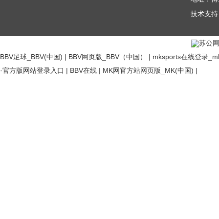
技术支持
苏公网安
BBV足球_BBV(中国)
|
BBV网页版_BBV（中国）
|
mksports在线登
·官方版网站登录入口
|
BBV在线
|
MK网官方站网页版_MK(中国)
|