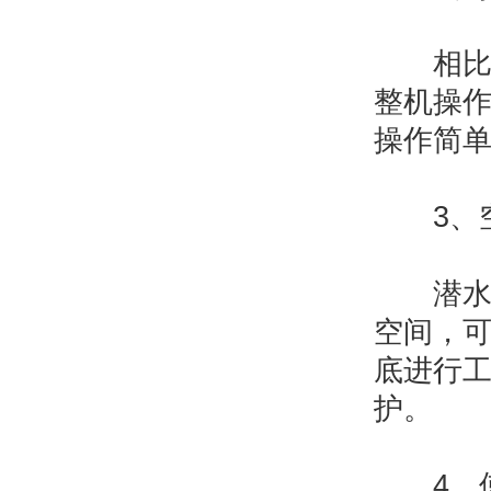
相比于
整机操
操作简
3、空
潜水推
空间，
底进行
护。
4、使