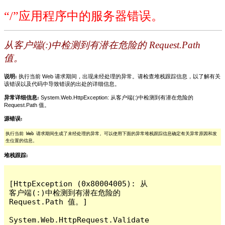
“/”应用程序中的服务器错误。
从客户端(:)中检测到有潜在危险的 Request.Path
值。
说明:
执行当前 Web 请求期间，出现未经处理的异常。请检查堆栈跟踪信息，以了解有关
该错误以及代码中导致错误的出处的详细信息。
异常详细信息:
System.Web.HttpException: 从客户端(:)中检测到有潜在危险的
Request.Path 值。
源错误:
执行当前 Web 请求期间生成了未经处理的异常。可以使用下面的异常堆栈跟踪信息确定有关异常原因和发
生位置的信息。
堆栈跟踪:
[HttpException (0x80004005): 从
客户端(:)中检测到有潜在危险的 
Request.Path 值。]

System.Web.HttpRequest.Validate