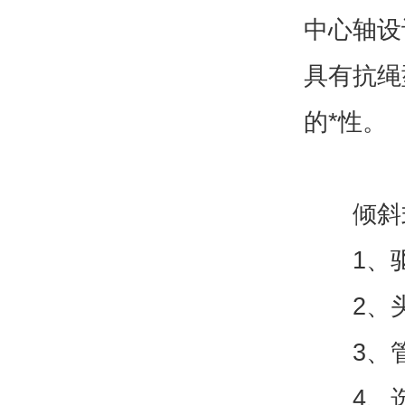
中心轴设
具有抗绳
的*性。
倾斜式
1、驱
2、头
3、管
4、选