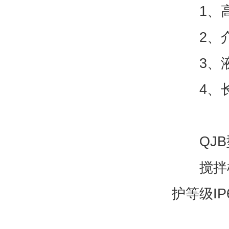
1、高介
2、介质
3、液体
4、长期
QJB
搅拌机在
护等级I