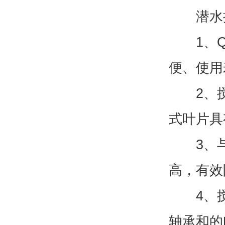
潜水搅
1、QJ
便、使用
2、搅
式叶片具
3、与
高，有效
4、搅拌
轴承和的