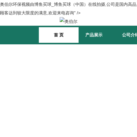
奥伯尔环保视频由博鱼买球_博鱼买球（中国）在线拍摄,公司是国内高品
顾客达到较大限度的满意,欢迎来电咨询" />
首 页
产品展示
公司介