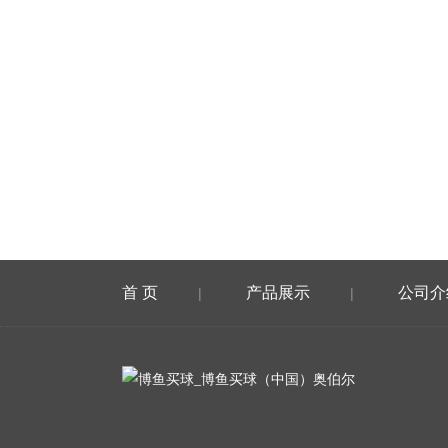
首 页
产品展示
公司介
|
|