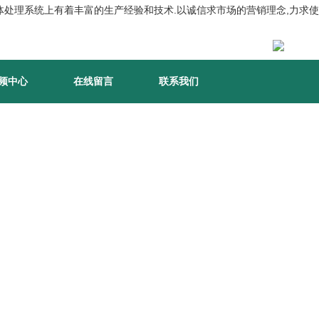
体处理系统上有着丰富的生产经验和技术.以诚信求市场的营销理念,力求使
频中心
在线留言
联系我们