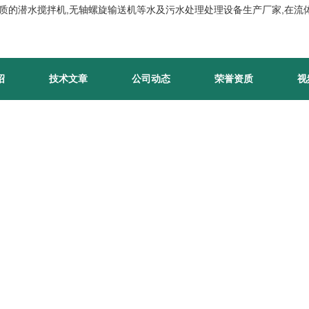
质的潜水搅拌机,无轴螺旋输送机等水及污水处理处理设备生产厂家,在流
绍
技术文章
公司动态
荣誉资质
视