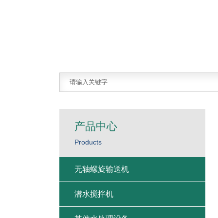
产品中心
Products
无轴螺旋输送机
潜水搅拌机