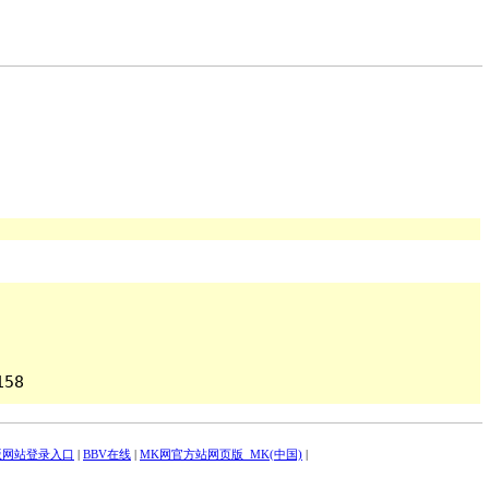
版网站登录入口
|
BBV在线
|
MK网官方站网页版_MK(中国)
|