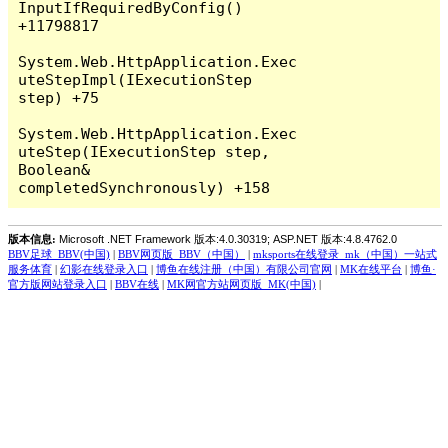
InputIfRequiredByConfig() 
+11798817

System.Web.HttpApplication.Exec
uteStepImpl(IExecutionStep 
step) +75

System.Web.HttpApplication.Exec
uteStep(IExecutionStep step, 
Boolean& 
版本信息:
Microsoft .NET Framework 版本:4.0.30319; ASP.NET 版本:4.8.4762.0
BBV足球_BBV(中国)
|
BBV网页版_BBV（中国）
|
mksports在线登录_mk（中国）一站式
服务体育
|
幻影在线登录入口
|
博鱼在线注册（中国）有限公司官网
|
MK在线平台
|
博鱼·
官方版网站登录入口
|
BBV在线
|
MK网官方站网页版_MK(中国)
|