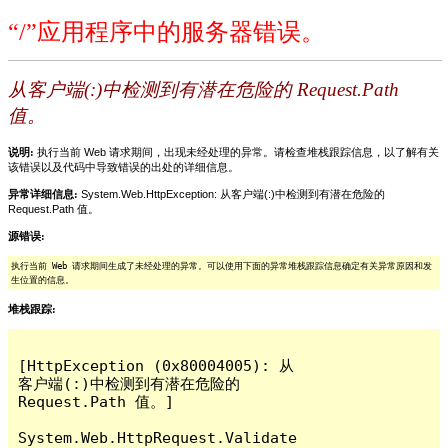
“/”应用程序中的服务器错误。
从客户端(:)中检测到有潜在危险的 Request.Path
值。
说明:
执行当前 Web 请求期间，出现未经处理的异常。请检查堆栈跟踪信息，以了解有关
该错误以及代码中导致错误的出处的详细信息。
异常详细信息:
System.Web.HttpException: 从客户端(:)中检测到有潜在危险的
Request.Path 值。
源错误:
执行当前 Web 请求期间生成了未经处理的异常。可以使用下面的异常堆栈跟踪信息确定有关异常原因和发
生位置的信息。
堆栈跟踪:
[HttpException (0x80004005): 从
客户端(:)中检测到有潜在危险的 
Request.Path 值。]

System.Web.HttpRequest.Validate