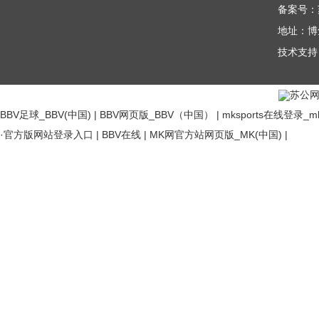
备案号：
地址：博
技术支持
苏公网安
BBV足球_BBV(中国)
|
BBV网页版_BBV（中国）
|
mksports在线登
·官方版网站登录入口
|
BBV在线
|
MK网官方站网页版_MK(中国)
|