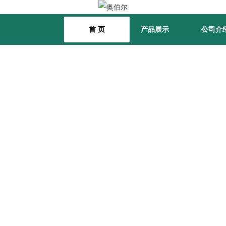
首 页
产品展示
公司介