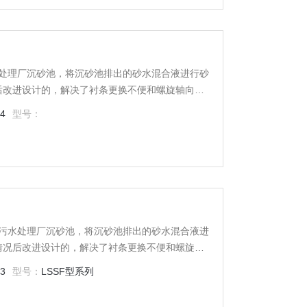
水处理厂沉砂池，将沉砂池排出的砂水混合液进行砂
后改进设计的，解决了衬条更换不便和螺旋轴向位
4
型号：
于污水处理厂沉砂池，将沉砂池排出的砂水混合液进
情况后改进设计的，解决了衬条更换不便和螺旋轴
3
型号：
LSSF型系列