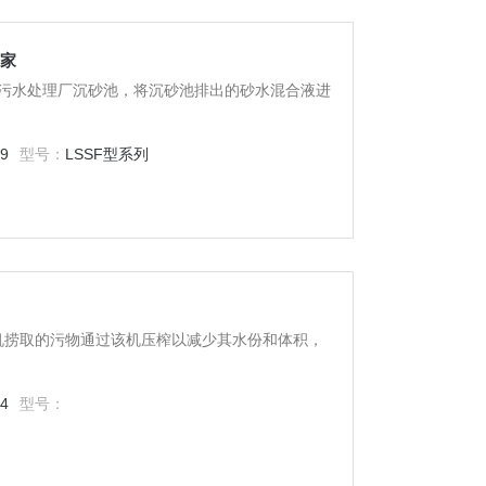
厂家
于污水处理厂沉砂池，将沉砂池排出的砂水混合液进
9
型号：
LSSF型系列
机捞取的污物通过该机压榨以减少其水份和体积，
4
型号：