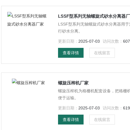
LSSF型系列无轴螺旋式砂水分离器
LSSF型系列无轴螺旋式砂水分离器用
行砂水分离。
更新日期：
2025-07-03
访问次数：
607
查看详情
在线留言
螺旋压榨机厂家
螺旋压榨机为格栅机配套设备，把格栅
便于运输。
更新日期：
2025-07-03
访问次数：
619
查看详情
在线留言