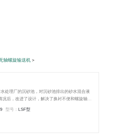
无轴螺旋输送机
>
污水处理厂的沉砂池，对沉砂池排出的砂水混合液
情况后，改进了设计，解决了换衬不便和螺旋轴向
9
型号：
LSF型