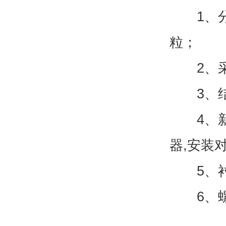
1、分离
粒；
2、采用
3、结
4、新型
器,安装
5、衬
6、螺旋