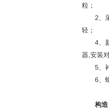
粒；
2、采用
轻；
4、新型
器,安装
5、衬
6、螺旋
构造