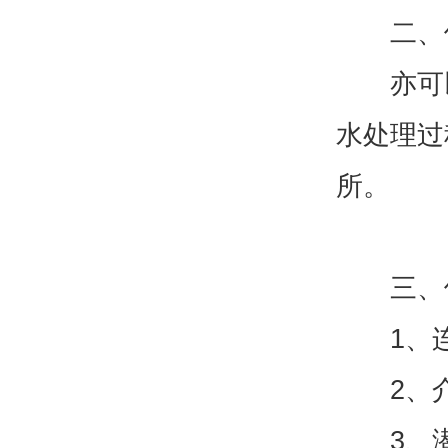
二、使
亦可以
水处理过
所。
三、使
1、连续
2、介质
3、潜