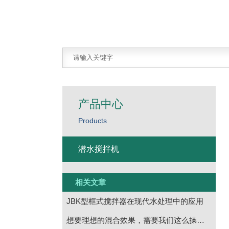
产品中心
Products
潜水搅拌机
相关文章
JBK型框式搅拌器在现代水处理中的应用
想要理想的混合效果，需要我们这么操作框式搅拌器