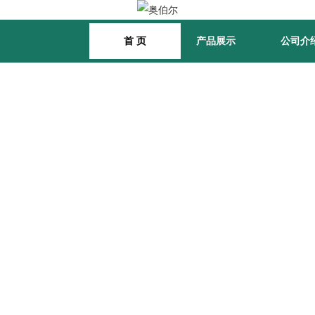
首 页
产品展示
公司介